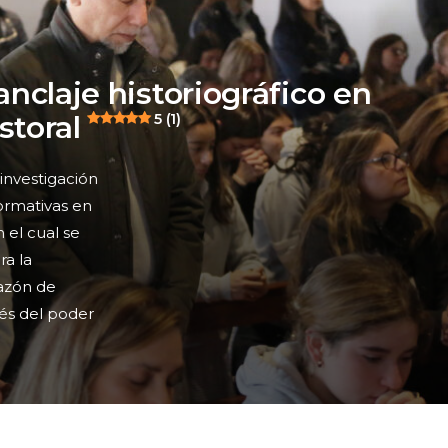
nclaje historiográfico en
storal
5 (1)
 investigación
 formativas en
 el cual se
ra la
azón de
vés del poder