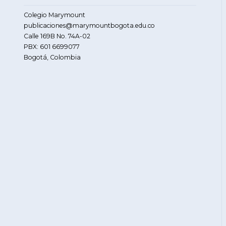
Colegio Marymount
publicaciones@marymountbogota.edu.co
Calle 169B No. 74A-02
PBX: 601 6699077
Bogotá, Colombia