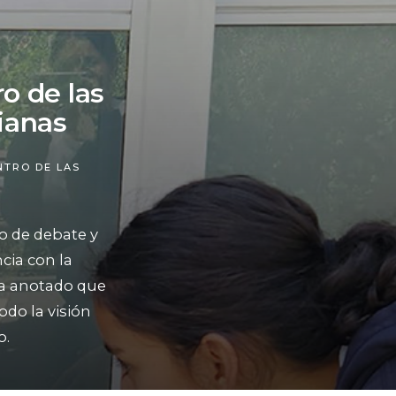
ro de las
ianas
NTRO DE LAS
o de debate y
cia con la
 ha anotado que
do la visión
o.