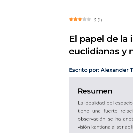
3
(
1
)
El papel de la
euclidianas y 
Escrito por: Alexander T
Resumen
La idealidad del espaci
tiene una fuerte relac
observación, se ha ano
visión kantiana al ser apl