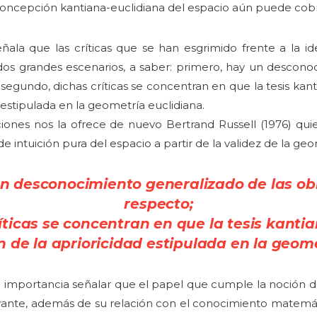
a concepción kantiana-euclidiana del espacio aún puede cobra
eñala que las críticas que se han esgrimido frente a la i
dos grandes escenarios, a saber: primero, hay un descono
 segundo, dichas críticas se concentran en que la tesis kan
 estipulada en la geometría euclidiana.
iones nos la ofrece de nuevo Bertrand Russell (1976) qu
 intuición pura del espacio a partir de la validez de la geo
un desconocimiento generalizado de las
ob
respecto;
íticas se
concentran en que la tesis kantia
n de la aprioricidad estipulada en
la geome
e importancia señalar que el papel que cumple la noción d
vante, además de su relación con el conocimiento matemá