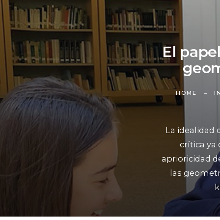
El papel
geom
HOME
I
La idealidad
crítica y
aprioricidad d
las geometr
k