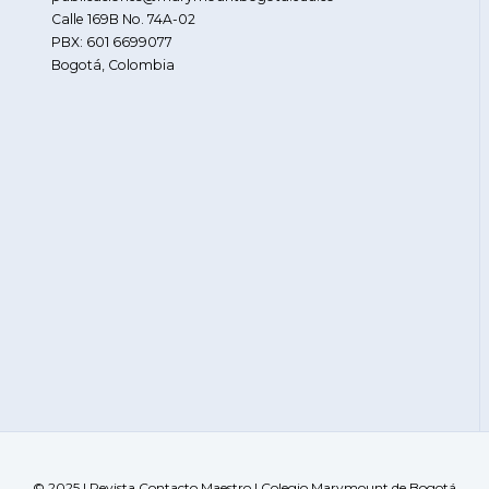
Calle 169B No. 74A-02
PBX: 601 6699077
Bogotá, Colombia
© 2025 | Revista Contacto Maestro | Colegio Marymount de Bogotá