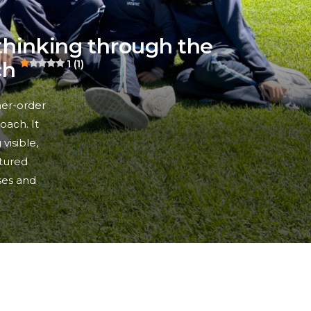
thinking through the
ch
1 (1)
her-order
oach. It
visible,
ctured
ses and