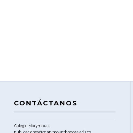
CONTÁCTANOS
Colegio Marymount
publicaciones@marymountbogota.edu.co