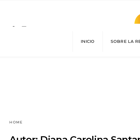
Search
for:
INICIO
SOBRE LA R
HOME
Autor:
Diana Carolina Santa