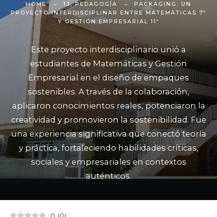
HOME
13
,
PEDAGOGÍA
PACKAGING: UN
PROYECTO INTERDISCIPLINAR ENTRE MATEMÁTICAS 7º
Y GESTIÓN EMPRESARIAL 11º
Este proyecto interdisciplinario unió a
estudiantes de Matemáticas y Gestión
Empresarial en el diseño de empaques
sostenibles. A través de la colaboración,
aplicaron conocimientos reales, potenciaron la
creatividad y promovieron la sostenibilidad. Fue
una experiencia significativa que conectó teoría
y práctica, fortaleciendo habilidades críticas,
sociales y empresariales en contextos
auténticos.
0
(
0
)