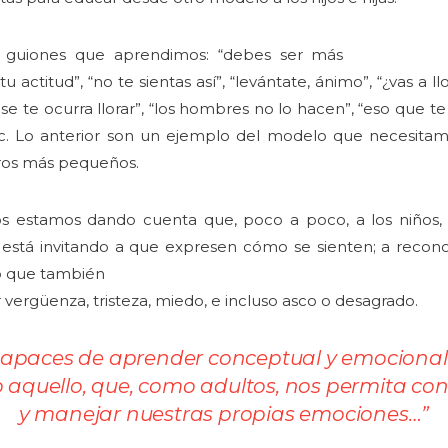
n guiones que aprendimos: “debes ser más
u actitud”, “no te sientas así”, “levántate, ánimo”, “¿vas a l
 se te ocurra llorar”, “los hombres no lo hacen”, “eso que 
c. Lo anterior son un ejemplo del modelo que necesita
tros más pequeños.
s estamos dando cuenta que, poco a poco, a los niños, 
 está invitando a que expresen cómo se sienten; a reco
ino que también
vergüenza, tristeza, miedo, e incluso asco o desagrado.
capaces de aprender conceptual y emocion
 aquello, que, como adultos, nos permita co
y manejar nuestras propias emociones…
”