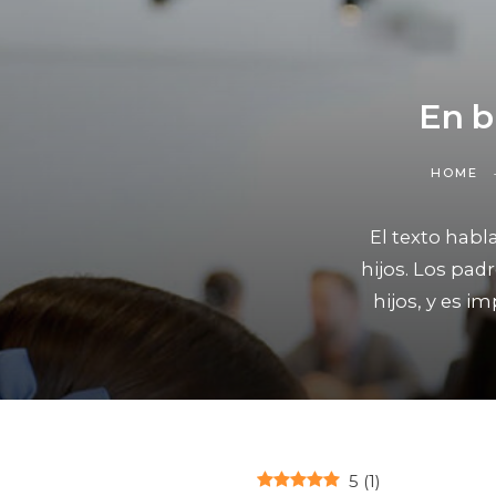
En b
HOME
El texto habl
hijos. Los pa
hijos, y es 
5
(
1
)