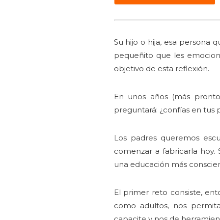
Su hijo o hija, esa persona 
pequeñito que les emociona 
objetivo de esta reflexión.
En unos años (más pronto 
preguntará: ¿confías en tus
Los padres queremos escu
comenzar a fabricarla hoy. 
una educación más conscient
El primer reto consiste, e
como adultos, nos permit
capacite y nos de herramient