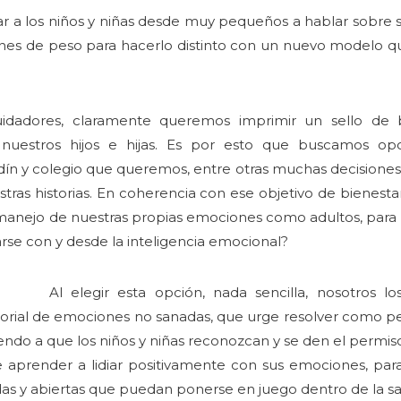
 a los niños y niñas desde muy pequeños a hablar sobre 
s de peso para hacerlo distinto con un nuevo modelo que
adores, claramente queremos imprimir un sello de 
a nuestros hijos e hijas. Es por esto que buscamos op
ardín y colegio que queremos, entre otras muchas decision
estras historias. En coherencia con ese objetivo de bienestar
anejo de nuestras propias emociones como adultos, para da
rse con y desde la inteligencia emocional?
Al elegir esta opción, nada sencilla, nosotros 
torial de emociones no sanadas, que urge resolver como 
do a que los niños y niñas reconozcan y se den el permiso 
e aprender a lidiar positivamente con sus emociones, pa
das y abiertas que puedan ponerse en juego dentro de la sa