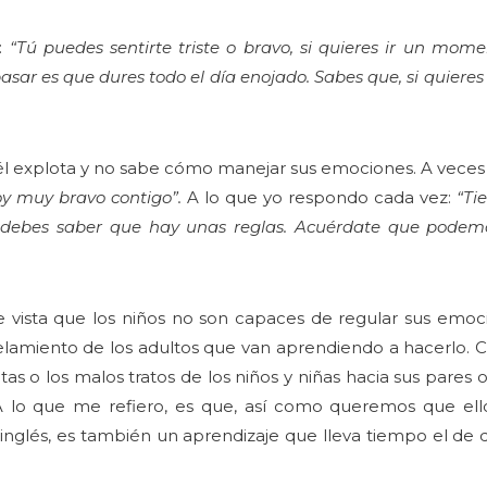
s:
“Tú puedes sentirte triste o bravo, si quieres ir un mom
sar es que dures todo el día enojado. Sabes que, si quier
 él explota y no sabe cómo manejar sus emociones. A vece
y muy bravo contigo”.
A lo que yo respondo cada vez:
“Ti
 debes saber que hay unas reglas. Acuérdate que podemo
ista que los niños no son capaces de regular sus emocio
elamiento de los adultos que van aprendiendo a hacerlo. C
s o los malos tratos de los niños y niñas hacia sus pares o h
A lo que me refiero, es que, así como queremos que ello
n inglés, es también un aprendizaje que lleva tiempo el de 