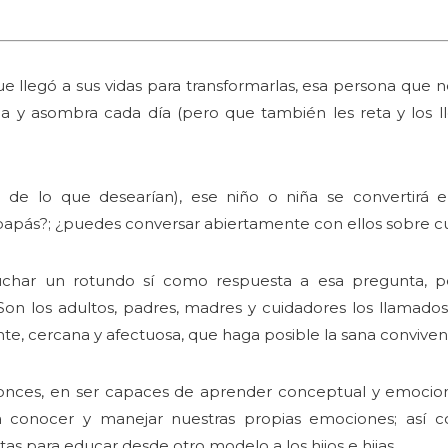
que llegó a sus vidas para transformarlas, esa persona que
y asombra cada día (pero que también les reta y los llev
de lo que desearían), ese niño o niña se convertirá e
 papás?; ¿puedes conversar abiertamente con ellos sobre c
char un rotundo sí como respuesta a esa pregunta, p
Son los adultos, padres, madres y cuidadores los llamado
e, cercana y afectuosa, que haga posible la sana conviven
ntonces, en ser capaces de aprender conceptual y emocio
a conocer y manejar nuestras propias emociones; así 
as para educar desde otro modelo a los hijos e hijas.