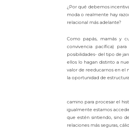
¿Por qué debemos incentivar
moda o realmente hay razone
relacional más adelante?
Como papás, mamás y cuid
convivencia pacífica) par
posibilidades- del tipo de j
ellos lo hagan distinto a nu
valor de reeducarnos en el m
la oportunidad de estructura
camino para procesar el his
igualmente estamos accedien
que estén sintiendo, sino d
relaciones más seguras, cáli