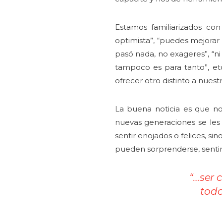
Estamos familiarizados co
optimista”, “puedes mejorar t
pasó nada, no exageres”, “ni
tampoco es para tanto”, et
ofrecer otro distinto a nues
La buena noticia es que no
nuevas generaciones se les
sentir enojados o felices, s
pueden sorprenderse, sentir 
“…ser 
todo