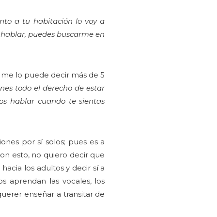
ento a tu habitación lo voy a
es hablar, puedes buscarme en
s me lo puede decir más de 5
enes todo el derecho de estar
s hablar cuando te sientas
nes por sí solos; pues es a
on esto, no quiero decir que
acia los adultos y decir sí a
s aprendan las vocales, los
querer enseñar a transitar de