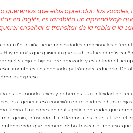
o queremos que ellos aprendan las vocales, l
utas en inglés,
es también un aprendizaje que
 querer enseñar a transitar de la rabia a la c
ada niño o niña tiene necesidades emocionales diferente
s. Hay mamás que quisieran que sus hijos fueran más cariñ
r qué su hijo e hija quiere abrazarle y estar todo el tiem
cesariamente es un adecuado patrón para educarlo. De ah
cómo las expresa.
niña es un mundo único y debemos usar infinidad de recu
nces, es a generar esa conexión entre padres e hijos e hij
omo familia. Una conexión real significa entender que como
mal genio, ofuscado. La diferencia es que, al ser el g
entendiendo que primero debo buscar el recurso que me 