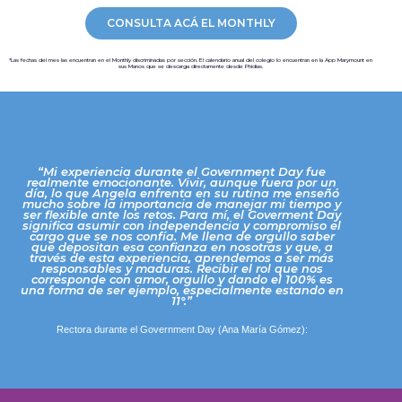
CONSULTA ACÁ EL MONTHLY
*Las fechas del mes las encuentran en el Monthly discriminadas por sección. El calendario anual del colegio lo encuentran en la App Marymount en
sus Manos que se descarga directamente desde Phidias.
“Mi experiencia durante el Government Day fue
realmente emocionante. Vivir, aunque fuera por un
día, lo que Angela enfrenta en su rutina me enseñó
mucho sobre la importancia de manejar mi tiempo y
ser flexible ante los retos. Para mí, el Goverment Day
significa asumir con independencia y compromiso el
cargo que se nos confía. Me llena de orgullo saber
que depositan esa confianza en nosotras y que, a
través de esta experiencia, aprendemos a ser más
responsables y maduras. Recibir el rol que nos
corresponde con amor, orgullo y dando el 100% es
una forma de ser ejemplo, especialmente estando en
11°.”
Rectora durante el Government Day (Ana María Gómez):