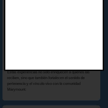
nuestras exalumnas. Creemos que su vivencia y
recorrido son una fuente invaluable de inspiración y
aprendizaje para las nuevas generaciones. Ofrecemos
múltiples espacios para que nuestras egresadas
puedan seguir creciendo personal y profesionalmente a
través de experiencias directas con nuestras
estudiantes. Algunas de estas oportunidades de
voluntariado incluyen:
Oportunidades de voluntariado
Estas experiencias no solo enriquecen a quienes las
reciben, sino que también fortalecen el sentido de
pertenencia y el vínculo vivo con la comunidad
Marymount.