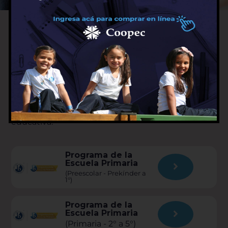
La fuerza del Bachillerato
Internacional
El continuo del IB actúa como hilo conductor,
alineando estos los conceptos de excelencia
académica, aprendizaje para toda la vida y
mentalidad de crecimiento en la práctica
educativa:
Programa de la
Escuela Primaria
(Preescolar - Prekínder a
1°)
Programa de la
Escuela Primaria
(Primaria - 2° a 5°)