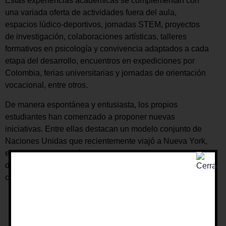
Estas experiencias académicas se complementan con
una variada oferta de actividades fuera del aula,
espacios lúdico-deportivos, jornadas STEM, proyectos
de investigación, colaboraciones artísticas, talleres
formativos en psicología y convivencia adaptados a cada
etapa del desarrollo, encuentros en expediciones por
Colombia, ferias universitarias y jornadas de orientación
vocacional, entre otros.
De manera espontánea y entusiasta, los propios
estudiantes han comenzado a proponer nuevas
iniciativas. Entre ellas destacan un modelo conjunto de
Naciones Unidas que recientemente viajó a Nueva York,
espacios de formación y debate para los equipos MUN
de ambos colegios, y como proyectos de trabajo social
colaborativo.