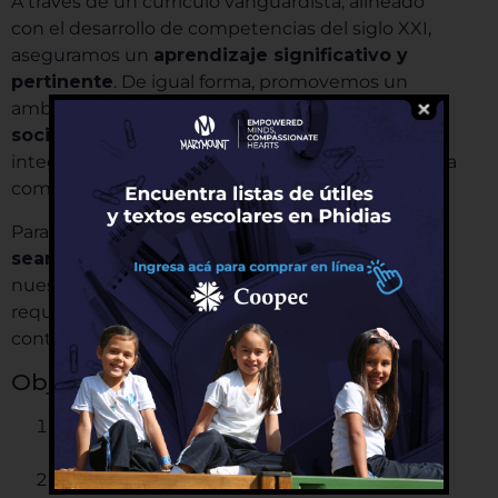
A través de un currículo vanguardista, alineado
con el desarrollo de competencias del siglo XXI,
aseguramos un
aprendizaje significativo y
pertinente
. De igual forma, promovemos un
ambiente de
sana convivencia y salud
socioemocional
que fortalece el desarrollo
integral de nuestras estudiantes y la armonía en la
comunidad educativa.
Para ello, garantizamos que todas las
iniciativas
sean pertinentes
y
alineadas
con
nuestro
horizonte institucional
, cumpliendo los
requisitos normativos aplicables y la mejora
continua.
Objetivos de Calidad
Definir y proyectar una identidad
institucional sólida.
Posicionar la innovación educativa como eje