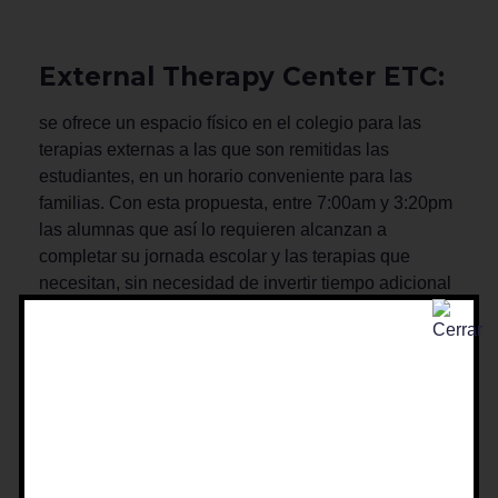
External Therapy Center ETC:
se ofrece un espacio físico en el colegio para las
terapias externas a las que son remitidas las
estudiantes, en un horario conveniente para las
familias. Con esta propuesta, entre 7:00am y 3:20pm
las alumnas que así lo requieren alcanzan a
completar su jornada escolar y las terapias que
necesitan, sin necesidad de invertir tiempo adicional
en desplazamientos a consultorios particulares en las
tardes. El colegio provee en este horario salones y
facilita la logística a terapeutas externas en
fonoaudiología, terapia ocupacional y fisioterapia,
entre otras especialidades.