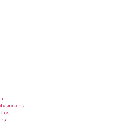
io
tucionales
tros
vos