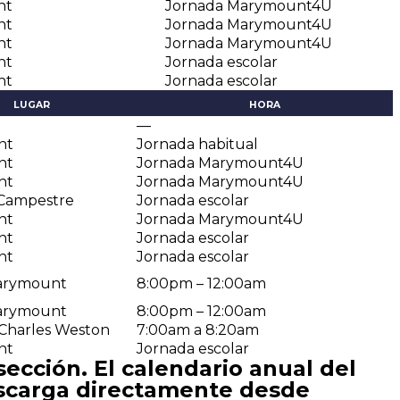
nt
Jornada Marymount4U
nt
Jornada Marymount4U
nt
Jornada Marymount4U
nt
Jornada escolar
nt
Jornada escolar
LUGAR
HORA
—
nt
Jornada habitual
nt
Jornada Marymount4U
nt
Jornada Marymount4U
 Campestre
Jornada escolar
nt
Jornada Marymount4U
nt
Jornada escolar
nt
Jornada escolar
Marymount
8:00pm – 12:00am
Marymount
8:00pm – 12:00am
 Charles Weston
7:00am a 8:20am
nt
Jornada escolar
ección. El calendario anual del
escarga directamente desde