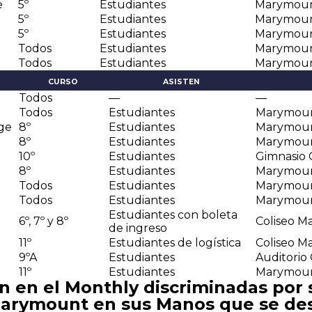
e
5º
Estudiantes
Marymou
5º
Estudiantes
Marymou
5º
Estudiantes
Marymou
Todos
Estudiantes
Marymou
Todos
Estudiantes
Marymou
CURSO
ASISTEN
Todos
—
—
Todos
Estudiantes
Marymou
ge
8º
Estudiantes
Marymou
g
8º
Estudiantes
Marymou
10º
Estudiantes
Gimnasio
8º
Estudiantes
Marymou
Todos
Estudiantes
Marymou
Todos
Estudiantes
Marymou
Estudiantes con boleta
6º, 7º y 8º
Coliseo 
de ingreso
11º
Estudiantes de logística
Coliseo 
9ºA
Estudiantes
Auditorio
11º
Estudiantes
Marymou
n en el Monthly discriminadas por s
 Marymount en sus Manos que se d