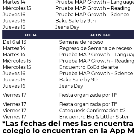
Martes 14
Prueba MAP Growth – Languag
Miércoles 15
Prueba MAP Growth – Reading
Jueves 16
Prueba MAP Growth – Science
Jueves 16
Bake Sale by 9th
Jueves 16
Jeans Day
FECHA
ACTIVIDAD
Del 6 al 13
Semana de receso
Martes 14
Regreso de Semana de receso
Martes 14
Prueba MAP Growth – Langua
Miércoles 15
Prueba MAP Growth – Readin
Miercoles 15
Encuentro CoEd de arte
Jueves 16
Prueba MAP Growth – Science
Jueves 16
Bake Sale by 9th
Jueves 16
Jeans Day
Viernes 17
Fiesta organizada por 11º
Viernes 17
Fiesta organizada por 11º
Viernes 17
Catequesis Confirmación #2
Viernes 17
Encuentro Big & Littler Sister
*Las fechas del mes las encuentra
colegio lo encuentran en la App