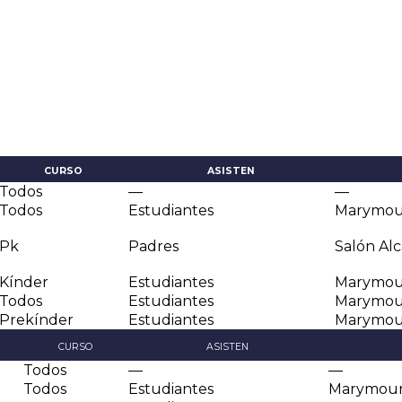
CURSO
ASISTEN
Todos
—
—
Todos
Estudiantes
Marymou
Pk
Padres
Salón Alc
Kínder
Estudiantes
Marymou
Todos
Estudiantes
Marymou
Prekínder
Estudiantes
Marymou
CURSO
ASISTEN
Todos
—
—
Todos
Estudiantes
Marymou